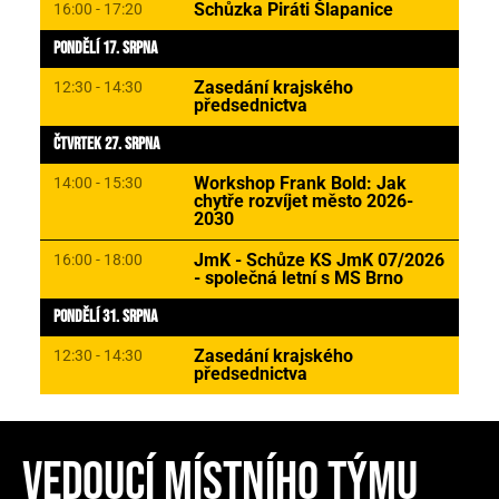
Schůzka Piráti Šlapanice
16:00 - 17:20
Pondělí 17. Srpna
Zasedání krajského
12:30 - 14:30
předsednictva
Čtvrtek 27. Srpna
Workshop Frank Bold: Jak
14:00 - 15:30
chytře rozvíjet město 2026-
2030
JmK - Schůze KS JmK 07/2026
16:00 - 18:00
- společná letní s MS Brno
Pondělí 31. Srpna
Zasedání krajského
12:30 - 14:30
předsednictva
VEDOUCÍ MÍSTNÍHO TÝMU