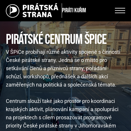
Piráti Kuřim
PIRÁTSKÉ CENTRUM ŠPICE
V ŠPiCe probíhají různé aktivity spojené s činností
České pirátské strany. Jedná se o místo pro
setkávání členů a příznivců strany, pořádání
schůzí, workshopů, přednášek a dalších akcí
zaměřených na politická a společenská témata.
Centrum slouží také jako prostor pro koordinaci
krajských aktivit, plánování kampaní a spolupráci
na projektech s cílem prosazovat programové
priority České pirátské strany v Jihomoravském