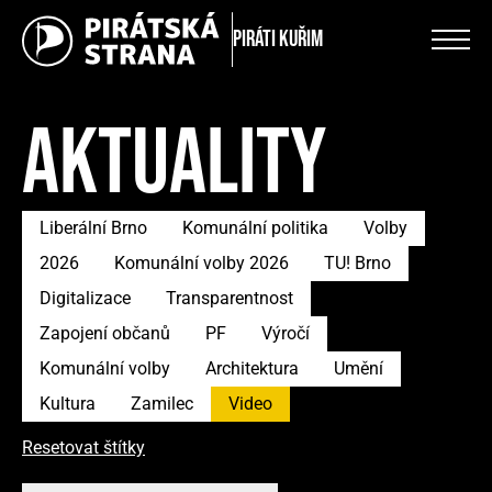
Piráti Kuřim
AKTUALITY
Liberální Brno
Komunální politika
Volby
2026
Komunální volby 2026
TU! Brno
Digitalizace
Transparentnost
Zapojení občanů
PF
Výročí
Komunální volby
Architektura
Umění
Kultura
Zamilec
Video
Resetovat štítky